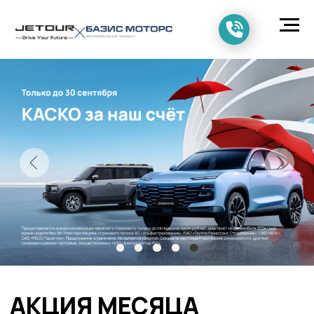
АКЦИЯ МЕСЯЦА
НА МОДЕЛИ JETOUR
В БАЗИС МОТОРС
Получи свой JETOUR с выгодой
до 720 000 ₽ в декабре